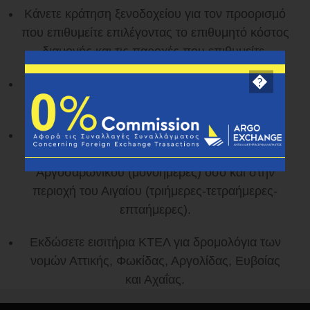
Κάνετε κράτηση ξενοδοχείου για τον προορισμό
που επιθυμείτε επιλέγοντας το επιθυμητό κόστος
διαμονής και τις παροχές που επιθυμείτε.
Κάνετε ενοικίαση αυτοκινήτου μέσα από μια
ευρεία γκάμα διαθέσιμων οχημάτων.
Κάνετε κράτηση στις διαθέσιμες Κρουαζιέρες
που διεξάγονται τόσο στην περιοχή του
Αργοσαρωνικού (μονοήμερες) όσο και στην
περιοχή του Αιγαίου (τριήμερες-τετραήμερες-
επταήμερες).
Εκδώσετε εισιτήρια ΚΤΕΛ για δρομολόγια των
νομών Αττικής, Φωκίδας, Αργολίδας, Ευβοίας
και Αχαΐας.