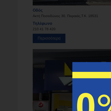
Οδός
Ακτή Ποσειδώνος 30, Πειραιάς,Τ.Κ. 18531
Τηλέφωνο
210 41 78 420
Περισσότερα