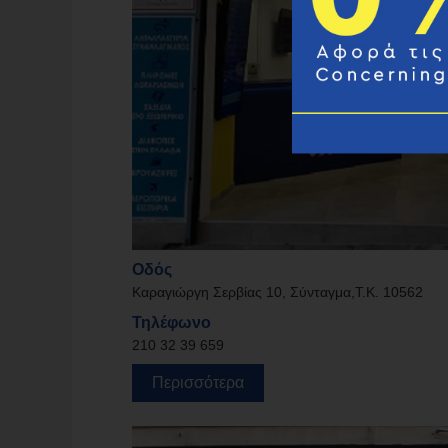
Οδός
Καραγιώργη Σερβίας 10, Σύνταγμα,Τ.Κ. 10562
Τηλέφωνο
210 32 39 659
Περισσότερα