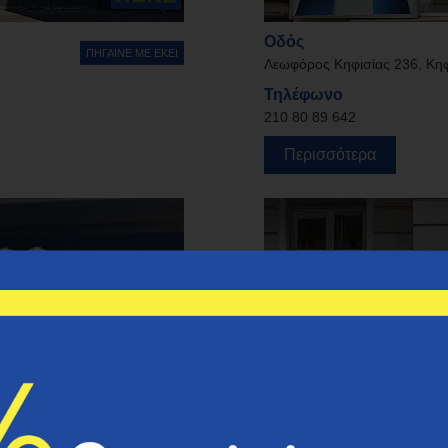
Οδός
ΠΗΓΑΙΝΕ ΜΕ ΕΚΕΙ
Λεωφόρος Κηφισίας 236, Κηφ
Τηλέφωνο
210 80 89 642
Περισσότερα