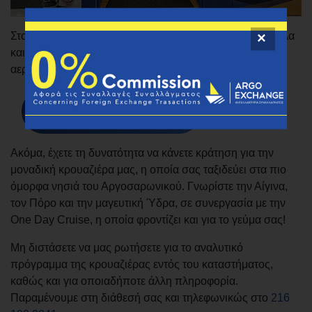
Στο κατάστημά μας θα μπορείτε επίσης να κλείνετε εύκολα
και γρήγορα τα εισιτήριά σας. Τόσο ακτοπλοϊκά, όσο και
αεροπορικά.
Ακόμα, έχετε τη δυνατότητα να κάνετε κράτηση για την
μοναδική κρουαζιέρα μας, η οποία σας ταξιδεύει στα πιο
όμορφα νησιά του Αργοσαρωνικού. Γνωρίστε την Αίγινα,
τον Πόρο και την μαγευτική Ύδρα, σε συνεργασία με την
One Day Cruise, η οποία φροντίζει και για το γεύμα σας!
Μη διστάσετε να μας ρωτήσετε για το αναλυτικό
πρόγραμμα της κρουαζιέρας εντός του καταστήματος,
καθώς και για οποιαδήποτε άλλη πληροφορία.
Παραμένουμε στη διάθεσή σας και τηλεφωνικώς στο
216